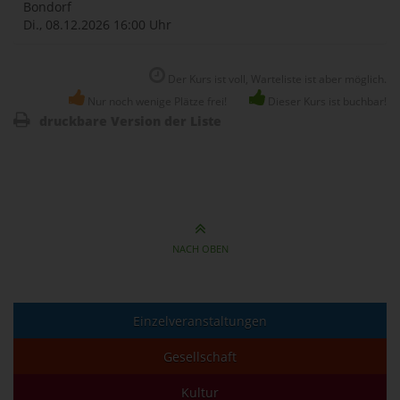
Bondorf
Di., 08.12.2026
16:00 Uhr
Der Kurs ist voll, Warteliste ist aber möglich.
Nur noch wenige Plätze frei!
Dieser Kurs ist buchbar!
druckbare Version der Liste
NACH OBEN
Einzelveranstaltungen
Gesellschaft
Kultur