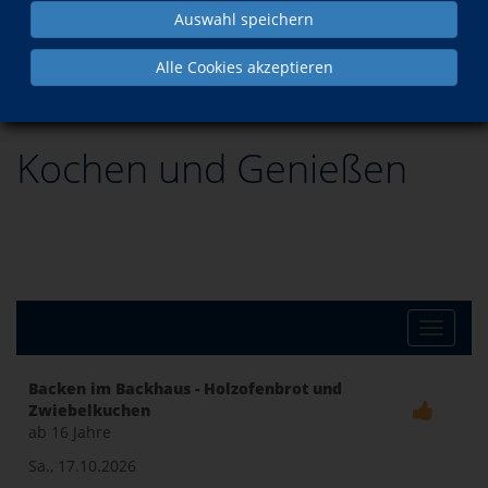
Auswahl speichern
Gesundheit
Essen und Trinken
Kochen und Genießen
Alle Cookies akzeptieren
Kochen und Genießen
Toggle
Backen im Backhaus - Holzofenbrot und
Zwiebelkuchen
naviga
ab 16 Jahre
Sa., 17.10.2026